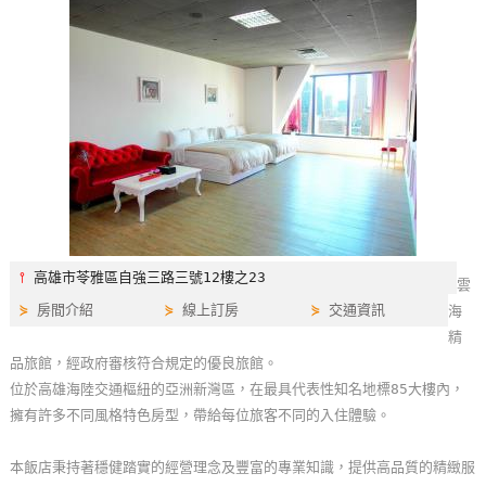
特
色
民
宿
全
球
租
車
⫯
高雄市苓雅區自強三路三號12樓之23
雲
⋟
房間介紹
⋟
線上訂房
⋟
交通資訊
海
網
精
紅
品旅館，經政府審核符合規定的優良旅館。
帶
位於高雄海陸交通樞紐的亞洲新灣區，在最具代表性知名地標85大樓內，
你
擁有許多不同風格特色房型，帶給每位旅客不同的入住體驗。
玩
本飯店秉持著穩健踏實的經營理念及豐富的專業知識，提供高品質的精緻服