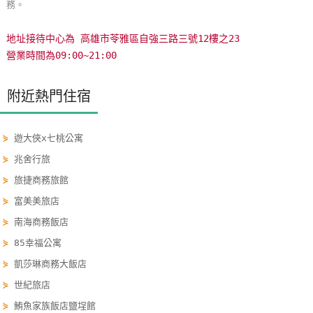
務。
玩
樂
地址接待中心為 高雄市苓雅區自強三路三號12樓之23
地
營業時間為09:00~21:00
圖
附近熱門住宿
顧
客
服
⋟
遊大俠x七桃公寓
務
⋟
兆舍行旅
⋟
旅捷商務旅館
顧
⋟
富美美旅店
客
⋟
南海商務飯店
滿
⋟
85幸福公寓
意
度
⋟
凱莎琳商務大飯店
⋟
世紀旅店
⋟
鮪魚家族飯店鹽埕館
訂