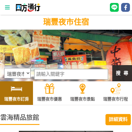
瑞豐夜市住宿
四
方
通
行
訂
房
搜 尋
台
灣
訂
瑞豐夜市訂房
瑞豐夜市優惠
瑞豐夜市景點
瑞豐夜市行程
房
雲海精品旅館
詳細資料
直接跟飯店訂房
HOT