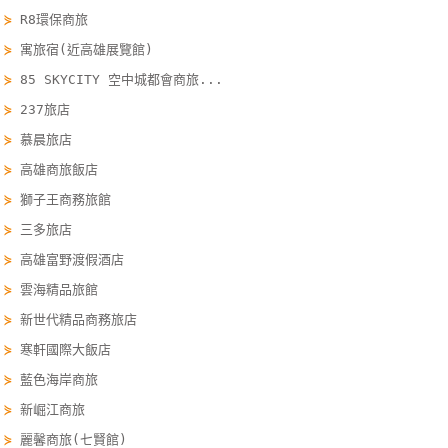
⋟
R8環保商旅
單
管
⋟
寓旅宿(近高雄展覽館)
理
⋟
85 SKYCITY 空中城都會商旅...
⋟
237旅店
會
⋟
慕晨旅店
員
⋟
高雄商旅飯店
帳
⋟
獅子王商務旅館
戶
⋟
三多旅店
⋟
高雄富野渡假酒店
客
⋟
雲海精品旅館
服
⋟
新世代精品商務旅店
聯
⋟
寒軒國際大飯店
絡
單
⋟
藍色海岸商旅
⋟
新崛江商旅
⋟
麗馨商旅(七賢館)
Line