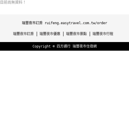
目前尚無資料！
特
色
民
瑞豐夜市訂房 ruifeng.easytravel.com.tw/order
宿
瑞豐夜市訂房
瑞豐夜市優惠
瑞豐夜市景點
瑞豐夜市行程
Copyright ©
四方通行
瑞豐夜市住宿網
全
球
租
車
網
紅
帶
你
玩