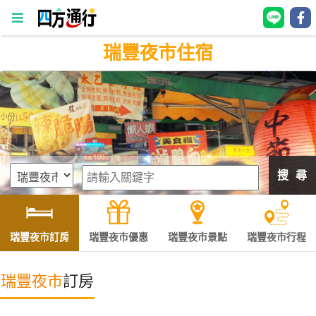
瑞豐夜市住宿
四
方
通
行
訂
房
搜 尋
台
灣
訂
瑞豐夜市訂房
瑞豐夜市優惠
瑞豐夜市景點
瑞豐夜市行程
房
瑞豐夜市
訂房
直接跟飯店訂房
HOT